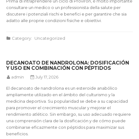
Prima di intraprendere un ciclo di Proviron, è molto importante
consultare un medico o un professionista della salute per
discutere i potenziali rischi e benefici e per garantire che sia
adatto alle proprie condizioni fisiche e obiettivi.
Category:
Uncategorized
DECANOATO DE NANDROLONA: DOSIFICACIÓN
Y USO EN COMBINACIÓN CON PÉPTIDOS
admin
July 17, 2026
El decanoato de nandrolona es un esteroide anabólico
ampliamente utilizado en el ámbito del culturismo y la
medicina deportiva. Su popularidad se debe a su capacidad
para promover el crecimiento muscular y mejorar el
rendimiento atlético. Sin embargo, su uso adecuado requiere
una comprensión clara de la dosificación y de cómo puede
combinarse eficazmente con péptidos para maximizar sus
beneficios.