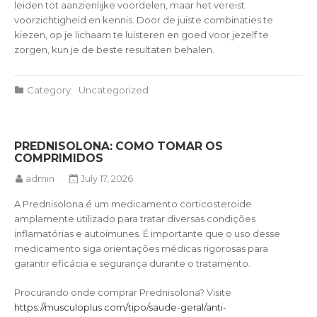
leiden tot aanzienlijke voordelen, maar het vereist
voorzichtigheid en kennis. Door de juiste combinaties te
kiezen, op je lichaam te luisteren en goed voor jezelf te
zorgen, kun je de beste resultaten behalen.
Category:
Uncategorized
PREDNISOLONA: COMO TOMAR OS
COMPRIMIDOS
admin
July 17, 2026
A Prednisolona é um medicamento corticosteroide
amplamente utilizado para tratar diversas condições
inflamatórias e autoimunes. É importante que o uso desse
medicamento siga orientações médicas rigorosas para
garantir eficácia e segurança durante o tratamento.
Procurando onde comprar Prednisolona? Visite
https://musculoplus.com/tipo/saude-geral/anti-