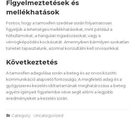
Figyelmeztetések és
mellékhatások
Fontos, hogy a tamoxifen szedése során folyamatosan
figyeljük a lehetséges mellékhatásokat, mint például a
hőhullámokat, a hangulati ingadozásokat, vagy a
vérrögképződés kockázatát. Amennyiben bármilyen szokatlan
tünetet tapasztalunk, azonnal konzultálni kell orvosunkkal.
Következtetés
A tamoxifen adagolása során a beteg és az orvos közötti
kommunikáció alapvető fontosságú. A megfelelő adag és a
gyógyszeres kezelés időtartamának meghatározása a beteg
egyéni igényeit figyelembe véve segít elérni a legjobb
eredményeket a kezelés során.
Category:
Uncategorized