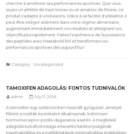
cherche à améliorer ses performances sportives. Que vous
soyez un athlète de haut niveau ou un amateur de fitness, ce
produit s’adapte à vos besoins. Grâce à sa facilité d’utilisation, il
peut être intégré aisément dans votre régime alimentaire,
augmentant immédiatement vos résultats et atteignant vos
objectifs plus rapidement. Faites l’expérience de la puissance
des peptides avec Mastabold 100 et transformez vos
performances sportives dès aujourd’hui !
Category:
Uncategorized
TAMOXIFEN ADAGOLÁS: FONTOS TUDNIVALÓK
admin
July 17, 2026
A tamoxifen egy széles körben használt gyógyszer, amelyet
főként a mellrák kezelésére alkalmaznak, különösen
hormonreceptor-pozitív daganatok esetén. A megfelelő
adagolás kulcsfontosságú a kezelés hatékonyságának
maximalizálása és a mellékhatások minimalizálása érdekében.