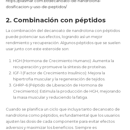
https://plasmar.com.br/decanoato-de-nandrolona-
dosificacion-y-uso-de-peptidos/
2. Combinación con péptidos
La combinación del decanoato de nandrolona con péptidos
puede potenciar sus efectos, logrando así un mejor
rendimiento y recuperación. Algunos péptidos que se suelen
usar junto con este esteroide son:
HGH (Hormona de Crecimiento Humano): Aumenta la
recuperación y promueve la síntesis de proteínas.
IGF-1 (Factor de Crecimiento Insulínico): Mejora la
hipertrofia muscular y la regeneración de tejidos.
GHRP-6 (Péptido de Liberación de Hormona de
Crecimiento): Estimula la producción de HGH, mejorando
la masa muscular y reduciendo la fatiga.
Cuando se planifica un ciclo que incluya tanto decanoato de
nandrolona como péptidos, es fundamental que los usuarios
ajusten las dosis de cada componente para evitar efectos
adversos y maximizar los beneficios. Siempre es