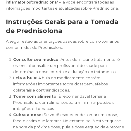
inflamatorios/prednisolona/
– lá você encontrará todas as
informações importantes e atualizadas sobre Prednisolona.
Instruções Gerais para a Tomada
de Prednisolona
A seguir estão as orientações básicas sobre como tomar os
comprimidos de Prednisolona:
Consulte seu médico:
Antes de iniciar o tratamento, é
essencial consultar um profissional de saúde para
determinar a dose correta e a duração do tratamento.
Leia a bula:
A bula do medicamento contém
informações importantes sobre dosagem, efeitos
colaterais e contraindicações.
Tome com alimento:
É recomendável tomar a
Prednisolona com alimentos para minimizar possíveis
irritações estomacais.
Cubra a dose:
Se você esquecer de tomar uma dose,
faça-o assim que lembrar. No entanto, se já estiver quase
na hora da próxima dose, pule a dose esquecida e retorne