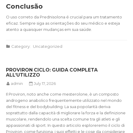
Conclusão
O uso correto da Prednisolona é crucial para um tratamento
eficaz. Sempre siga as orientações do seu médico e esteja
atento a quaisquer mudanças em sua saúde.
Category:
Uncategorized
PROVIRON CICLO: GUIDA COMPLETA
ALL’UTILIZZO
admin
July 17, 2026
Il Proviron, noto anche come mesterolone, è un composto
androgeno anabolico frequentemente utilizzato nel mondo
del fitness e del bodybuilding. La sua popolarità deriva
soprattutto dalla capacità di migliorare la forza e la definizione
muscolare, rendendolo una scelta comune tra gli atleti e gli
appassionati di sport. In questo articolo esploreremo il ciclo di
Proviron, come funziona, i suoi effetti e le cose da considerare