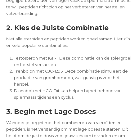
begrijpen. Steroïden verhogen vaak de spiermassa en kracht,
terwijl peptiden richt zich op het verbeteren van herstel en
vetverbranding.
2. Kies de Juiste Combinatie
Niet alle steroïden en peptiden werken goed samen. Hier zijn
enkele populaire combinaties:
Testosteron met IGF-1: Deze combinatie kan de spiergroei
en herstel versnellen.
Trenbolon met CJC-1295: Deze combinatie stimuleert de
productie van groeihormoon, wat gunstig is voor het
herstel.
Dianabol met HCG: Dit kan helpen bij het behoud van
spiermassa tijdens een cyclus.
3. Begin met Lage Doses
Wanneer je begint met het combineren van steroïden en
peptiden, is het verstandig om met lage doses te starten. Dit
helpt om de juiste dosis voor jouw lichaam te vinden en om