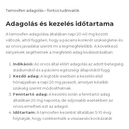
Tamoxifen adagolás – fontos tudnivalók
Adagolás és kezelés időtartama
A tamoxifen adagolása általában napi 20-40 mg között
változik, attól függően, hogy a páciens konkrét szükségletei és
az orvos javaslatai szerint mi a legmegfelelőbb. A következő
irányelvek segíthetnek a megfelelő adag kiválasztásában:
Indikáció:
Az orvos által előírt adagolás az adott betegség
stádiumától és a páciens egészségi állapotától függ.
Kezdő adag:
A legtöbb esetben a kezelés első
hónapjaiban a napi 20 mg javasolt, amelyet később
szükség szerint módosíthatnak.
Fenntartó adag:
A kezelés során a fenntartó adag
általában 20 mg naponta, de súlyosabb esetekben az
orvos emelheti ezt az adagot.
Időtartam:
A tamoxifen kezelést általában 5-10 évig
folytatják, hogy csökkentsék a visszaesés kockázatát.