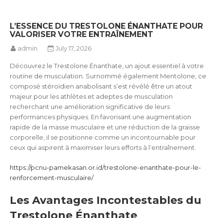
L’ESSENCE DU TRESTOLONE ÉNANTHATE POUR
VALORISER VOTRE ENTRAÎNEMENT
admin
July 17, 2026
Découvrez le Trestolone Énanthate, un ajout essentiel à votre
routine de musculation. Surnommé également Mentolone, ce
composé stéroïdien anabolisant s’est révélé être un atout
majeur pour les athlètes et adeptes de musculation
recherchant une amélioration significative de leurs
performances physiques. En favorisant une augmentation
rapide de la masse musculaire et une réduction de la graisse
corporelle, il se positionne comme un incontournable pour
ceux qui aspirent à maximiser leurs efforts à l’entraînement.
https://pcnu-pamekasan.or.id/trestolone-enanthate-pour-le-
renforcement-musculaire/
Les Avantages Incontestables du
Trestolone Énanthate