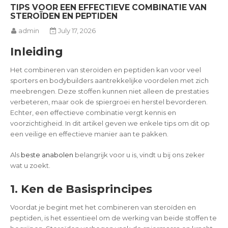
TIPS VOOR EEN EFFECTIEVE COMBINATIE VAN
STEROÏDEN EN PEPTIDEN
admin
July 17, 2026
Inleiding
Het combineren van steroïden en peptiden kan voor veel
sporters en bodybuilders aantrekkelijke voordelen met zich
meebrengen. Deze stoffen kunnen niet alleen de prestaties
verbeteren, maar ook de spiergroei en herstel bevorderen.
Echter, een effectieve combinatie vergt kennis en
voorzichtigheid. In dit artikel geven we enkele tips om dit op
een veilige en effectieve manier aan te pakken.
Als
beste anabolen
belangrijk voor u is, vindt u bij ons zeker
wat u zoekt.
1. Ken de Basisprincipes
Voordat je begint met het combineren van steroïden en
peptiden, is het essentieel om de werking van beide stoffen te